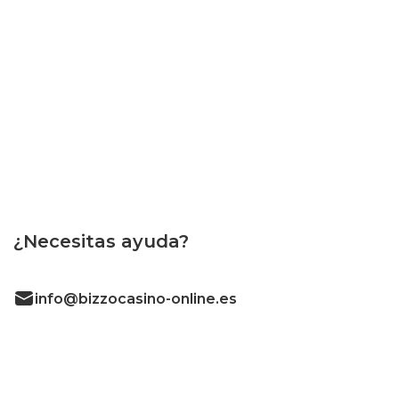
Bonos de Bizzo
Programa de
Bizzo Casino
Casino
lealtad de Bizzo
Jugar
Casino
Aplicación Bizzo
Retiro de Bizzo
Inicio sesión Bizzo
Casino
Casino
Casino
Registro de Bizzo
Políticas KYC de
Contáctanos
Casino
Bizzo Casino
Acerca de
Juego
Pagos
nosotros
Responsable
Política de
privacidad
¿Necesitas ayuda?
Envíanos un correo electrónico
info@bizzocasino-online.es