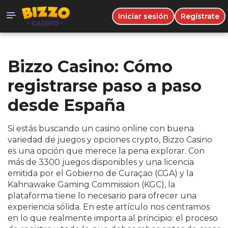
Iniciar sesión
Regístrate
Bizzo Casino: Cómo
registrarse paso a paso
desde España
Si estás buscando un casino online con buena
variedad de juegos y opciones crypto, Bizzo Casino
es una opción que merece la pena explorar. Con
más de 3300 juegos disponibles y una licencia
emitida por el Gobierno de Curaçao (CGA) y la
Kahnawake Gaming Commission (KGC), la
plataforma tiene lo necesario para ofrecer una
experiencia sólida. En este artículo nos centramos
en lo que realmente importa al principio: el proceso