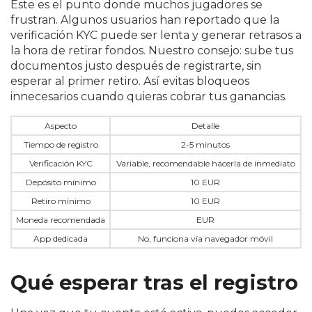
Este es el punto donde muchos jugadores se
frustran. Algunos usuarios han reportado que la
verificación KYC puede ser lenta y generar retrasos a
la hora de retirar fondos. Nuestro consejo: sube tus
documentos justo después de registrarte, sin
esperar al primer retiro. Así evitas bloqueos
innecesarios cuando quieras cobrar tus ganancias.
Aspecto
Detalle
Tiempo de registro
2-5 minutos
Verificación KYC
Variable, recomendable hacerla de inmediato
Depósito mínimo
10 EUR
Retiro mínimo
10 EUR
Moneda recomendada
EUR
App dedicada
No, funciona vía navegador móvil
Qué esperar tras el registro